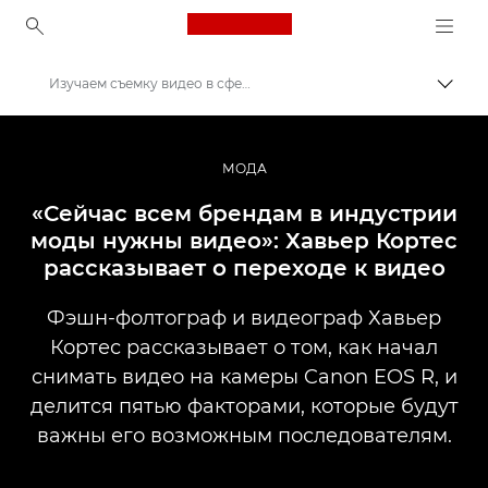
Canon Logo, back to ho
Изучаем съемку видео в сфере моды
Пере
Canon
Профессиональные фотографии и видеозаписи
МОДА
Истории от профессионалов: вдохновляющие идеи для печати, а также фото- и видеосъемки
«Сейчас всем брендам в индустрии
моды нужны видео»: Хавьер Кортес
рассказывает о переходе к видео
Фэшн-фолтограф и видеограф Хавьер
Кортес рассказывает о том, как начал
снимать видео на камеры Canon EOS R, и
делится пятью факторами, которые будут
важны его возможным последователям.