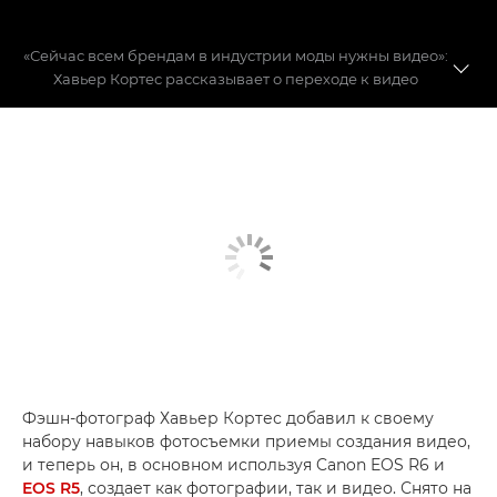
«Сейчас всем брендам в индустрии моды нужны видео»:
Хавьер Кортес рассказывает о переходе к видео
Видеография в мире моды
Создание истории о моде
Развеиваем мифы о создании видео
Фэшн-фотограф Хавьер Кортес добавил к своему
набору навыков фотосъемки приемы создания видео,
и теперь он, в основном используя Canon EOS R6 и
EOS R5
, создает как фотографии, так и видео. Снято на