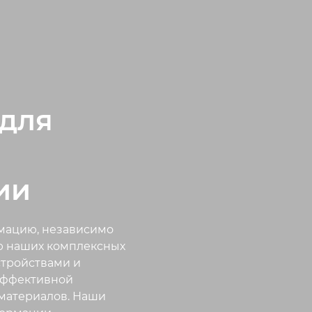
для
ии
мацию, независимо
ью наших комплексных
стройствами и
эффективной
материалов. Наши