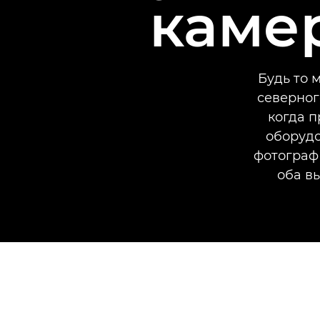
каме
Будь то 
северног
когда п
оборудо
фотограф
оба в