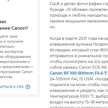
США и делал фотографии го
Руанде. «Я обожаю проявле
природе и люблю находитьс
такими мощными явлениями
вас
он.
ание Canon?
уйте свое
Когда в марте 2021 года нач
е и получите
извержение вулкана Гелдин
сплатным
Исландии, который спал 800
м экспертов,
отправился в уникальное пу
ю оборудования,
чтобы посмотреть на это зре
 мероприятиям и
м предложениям —
собой камеру Canon EOS R6
в программе Canon
Canon RF 100-500mm F4.5-7.
ervices.
24-105mm F4L IS USM. «Когд
поднялся на холм, чтобы по
ТЬСЯ К CPS

извержение и увидеть, как л
температурой 1000 °C выбр
воздух на высоту 15–18 метро
действительно потрясающе»