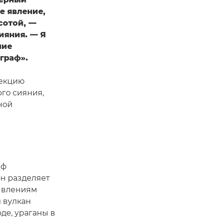
е явление,
сотой, —
ияния. — Я
ние
граф».
лекцию
го сияния,
ной
аф
н разделяет
явлениям
 вулкан
де, ураганы в