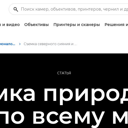
 и видео
Объективы
Принтеры и сканеры
Решения и
Истории от профессионалов: вдохновляющие идеи для печати, а также фото- и видеосъемки
Съемка северного сияния и вулканов с помощью камеры Canon EOS R6
СТАТЬЯ
мка приро
по всему 