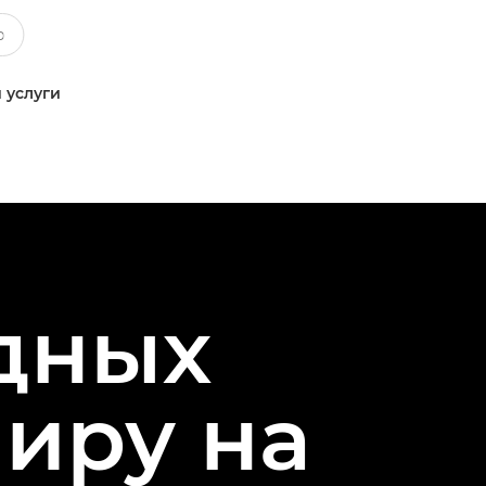
 услуги
дных
миру на