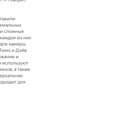
тавили
ремальных
 и сложные
каждое из них
 для камеры
 Тимо и Дэйв
ование и
и используют
мков, а также
еркальная
одходит для