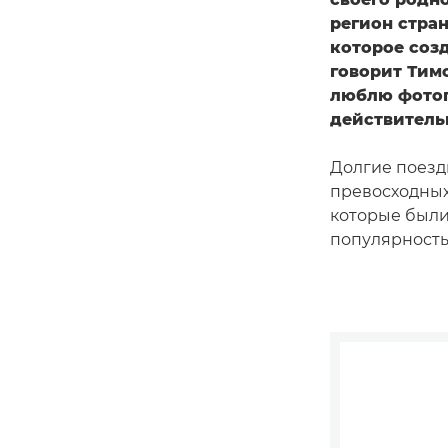
регион стра
которое созд
говорит Тимо
люблю фотог
действительн
Долгие поезд
превосходных
которые были
популярность