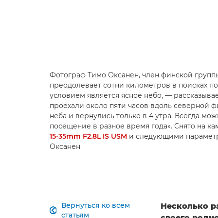
Фотограф Тимо Оксанен, член финской групп
преодолевает сотни километров в поисках п
условием является ясное небо, — рассказывае
проехали около пяти часов вдоль северной 
неба и вернулись только в 4 утра. Всегда мож
посещение в разное время года». Снято на к
15-35mm F2.8L IS USM
и следующими параметрами
Оксанен
Вернуться ко всем
Несколько ра

статьям
своего родн