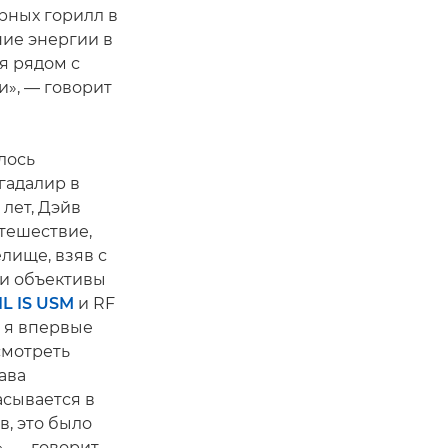
рных горилл в
ние энергии в
я рядом с
», — говорит
алось
гадалир в
 лет, Дэйв
тешествие,
лище, взяв с
 и объективы
1L IS USM
и RF
а я впервые
смотреть
ава
асывается в
в, это было
, — говорит