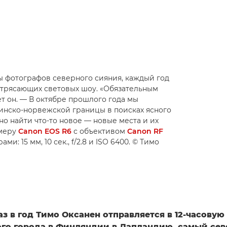
ы фотографов северного сияния, каждый год
отрясающих световых шоу. «Обязательным
т он. — В октябре прошлого года мы
финско-норвежской границы в поисках ясного
но найти что-то новое — новые места и их
амеру
Canon EOS R6
с объективом
Canon RF
: 15 мм, 10 сек., f/2.8 и ISO 6400. © Тимо
з в год Тимо Оксанен отправляется в 12-часовую
ого города в Финляндии в Лапландию, самый се