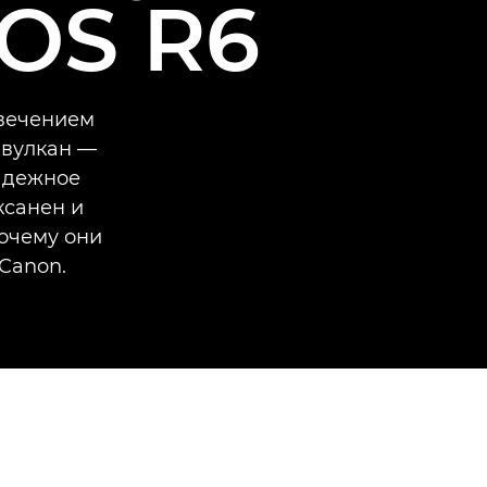
OS R6
свечением
 вулкан —
надежное
ксанен и
очему они
Canon.