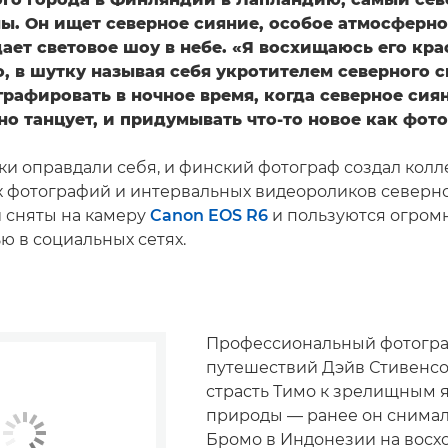
ны. Он ищет северное сияние, особое атмосферно
ает световое шоу в небе. «Я восхищаюсь его кра
, в шутку называя себя укротителем северного с
рафировать в ночное время, когда северное сия
о танцует, и придумывать что-то новое как фото
ки оправдали себя, и финский фотограф создал кол
 фотографий и интервальных видеороликов северно
 сняты на камеру
Canon EOS R6
и пользуются огром
ю в социальных сетях.
Профессиональный фотогр
путешествий Дэйв Стивенсо
страсть Тимо к зрелищным 
природы — ранее он снимал
Бромо в Индонезии на восхо