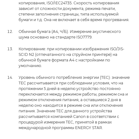
копирования, ISO/IEC24735. Скорость копирования
зависит от сложности документа, режима печати,
степени заполнения страницы, типа используемой
бумаги и т.д. Она не включает в себя время прогревания.
Обычная бумага (A4, Ч/Б). Измерение акустического
шума основано на стандарте ISO7779.
Копирование: при копировании изображения ISO/JIS-
SCID N2 (отпечатанного на струйном принтере) на
обычной бумаге формата A4 с настройками по
умолчанию.
Уровень обычного потребления энергии (TEC): значение
TEC рассчитывается при соблюдении условия, что на
протяжении 5 дней в неделю устройство постоянно
переключается между режимом работы, режимом сна и
режимом отключения питания, а оставшиеся 2 дня в
неделю оно находится в режиме сна или отключения
питания. Значение TEC для данного устройства
рассчитывается компанией Canon в соответствии с
процедурой измерения TEC, принятой в рамках
международной программы ENERGY STAR.