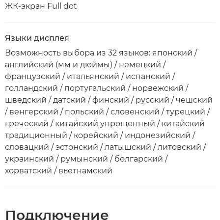
ЖК-экран Full dot
Языки дисплея
Возможность выбора из 32 языков: японский /
английский (мм и дюймы) / немецкий /
французский / итальянский / испанский /
голландский / португальский / норвежский /
шведский / датский / финский / русский / чешский
/ венгерский / польский / словенский / турецкий /
греческий / китайский упрощенный / китайский
традиционный / корейский / индонезийский /
словацкий / эстонский / латышский / литовский /
украинский / румынский / болгарский /
хорватский / вьетнамский
Подключение