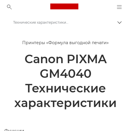
Canon Logo, back to ho
Технические характеристики Canon PIXMA GM4040
Пере
Canon
Принтеры «Формула выгодной печати»
Принтеры Canon
Canon PIXMA
Canon PIXMA GM4040 - Принтеры
GM4040
Технические
характеристики
Функции