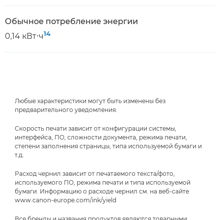
Обычное потребление энергии
14
0,14 кВт⋅ч
Любые характеристики могут быть изменены без
предварительного уведомления.
Скорость печати зависит от конфигурации системы,
интерфейса, ПО, сложности документа, режима печати,
степени заполнения страницы, типа используемой бумаги и
т.д.
Расход чернил зависит от печатаемого текста/фото,
используемого ПО, режима печати и типа используемой
бумаги. Информацию о расходе чернил см. на веб-сайте
www.canon-europe.com/ink/yield
Все бренды и названия продуктов являются товарными