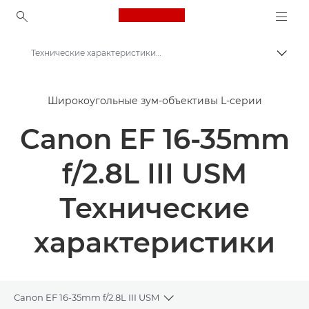
Canon Logo, back to ho
Технические характеристики - Canon EF 16-35mm f/2.8L III USM Lens
Пере
Canon
Широкоугольные зум-объективы L-серии
Объективы для камер Canon
Canon EF 16-35mm
Canon EF 16-35mm f/2.8L III USM - Объективы - Камера и фотообъективы
f/2.8L III USM
Технические
характеристики
Canon EF 16-35mm f/2.8L III USM
Toggle breadcrumbs