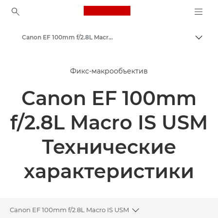
Canon Logo, back to ho
Canon EF 100mm f/2.8L Macro IS USM - Объективы - Камера и фотообъективы
Пере
Canon
Фикс-макрообъектив
Объективы для камер Canon
Canon EF 100mm
f/2.8L Macro IS USM
Технические
характеристики
Canon EF 100mm f/2.8L Macro IS USM
Toggle breadcrumbs