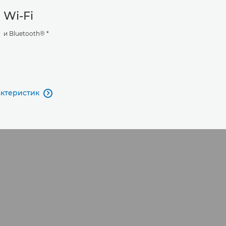
Wi-Fi
и Bluetooth® *
актеристик
