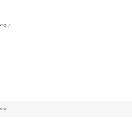
то и
рея