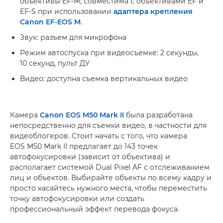
объективы EF-M; совместима с объективами EF и
EF-S при использовании
адаптера крепления
Canon EF-EOS M
.
Звук: разъем для микрофона
Режим автоспуска при видеосъемке: 2 секунды,
10 секунд, пульт ДУ
Видео: доступна съемка вертикальных видео
Камера
Canon EOS M50 Mark II
была разработана
непосредственно для съемки видео, в частности для
видеоблогеров. Стоит начать с того, что камера
EOS M50 Mark II предлагает до 143 точек
автофокусировки (зависит от объектива) и
располагает системой Dual Pixel AF с отслеживанием
лиц и объектов. Выбирайте объекты по всему кадру и
просто касайтесь нужного места, чтобы переместить
точку автофокусировки или создать
профессиональный эффект перевода фокуса.