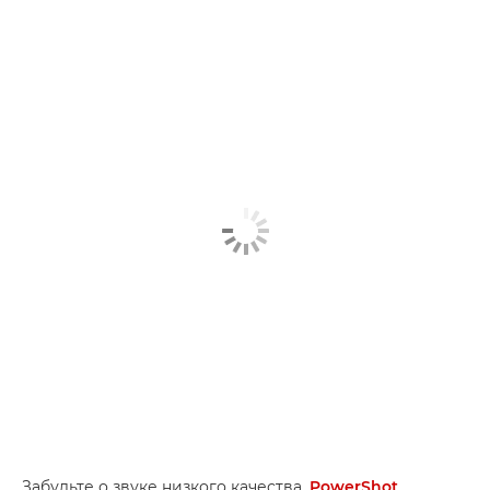
Забудьте о звуке низкого качества.
PowerShot