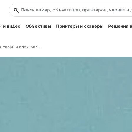
 и видео
Объективы
Принтеры и сканеры
Решения и
Печатай, твори и вдохновляй с @paperboyo