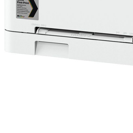
Canon i-SENSYS LBP623Cdw
Печать для предприятий малого и среднего бизнеса
выходит на новый уровень со сверхнадежным и
простым в эксплуатации компактным цветным