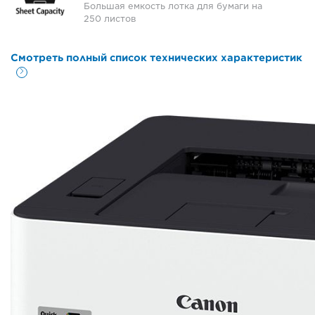
Большая емкость лотка для бумаги на
250 листов
Смотреть полный список технических характеристик