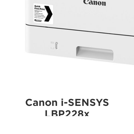
Canon i-SENSYS
LBP228x
Модель LBP228x — это достойный инструмент для